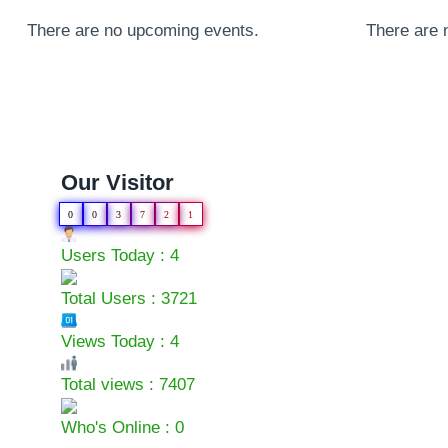
There are no upcoming events.
There are 
Our Visitor
0
0
3
7
2
1
Users Today : 4
Total Users : 3721
Views Today : 4
Total views : 7407
Who's Online : 0