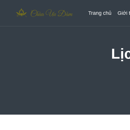
Skip
to
Trang chủ
Giới 
content
Lị