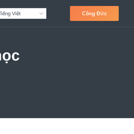
Công Đức
học