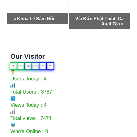
Event
«
Khóa Lễ Sám Hối
Vía Đức Phật Thích Ca
Xuất Gia
»
Navigation
Our Visitor
0
0
3
7
8
7
Users Today : 4
Total Users : 3787
Views Today : 4
Total views : 7474
Who's Online : 0