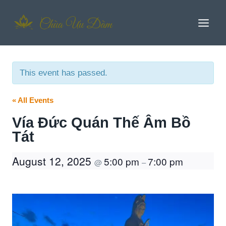
Skip
to
content
This event has passed.
« All Events
Vía Đức Quán Thế Âm Bồ
Tát
August 12, 2025
5:00 pm
7:00 pm
@
–