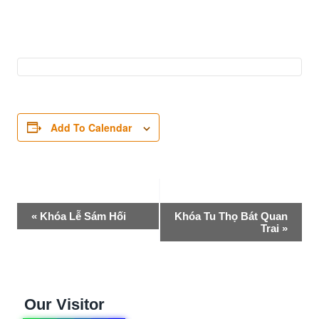
Add To Calendar
Event
«
Khóa Lễ Sám Hối
Khóa Tu Thọ Bát Quan
Trai
»
Navigation
Our Visitor