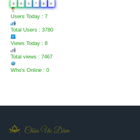
0
0
3
7
8
0
Users Today : 7
Total Users : 3780
Views Today : 8
Total views : 7467
Who's Online : 0