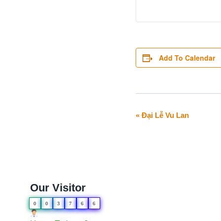
Add To Calendar
«
Đại Lễ Vu Lan
Event
Navigation
Our Visitor
0
0
3
7
6
6