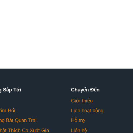
g Sắp Tới
Chuyển Đến
Giới thiệu
ám Hối
Lịch hoạt động
họ Bát Quan Trai
Hỗ trợ
hật Thích Ca Xuất Gia
Liên hệ