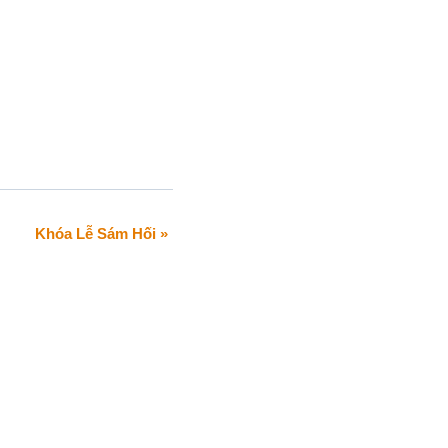
Khóa Lễ Sám Hối
»