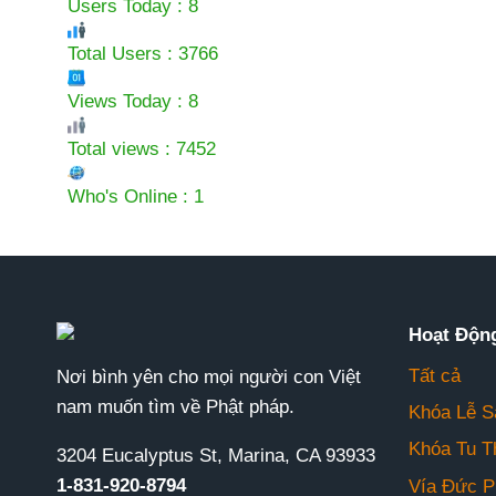
Users Today : 8
Total Users : 3766
Views Today : 8
Total views : 7452
Who's Online : 1
Hoạt Độn
Tất cả
Nơi bình yên cho mọi người con Việt
nam muốn tìm về Phật pháp.
Khóa Lễ S
Khóa Tu T
3204 Eucalyptus St, Marina, CA 93933
1-831-920-8794
Vía Đức P