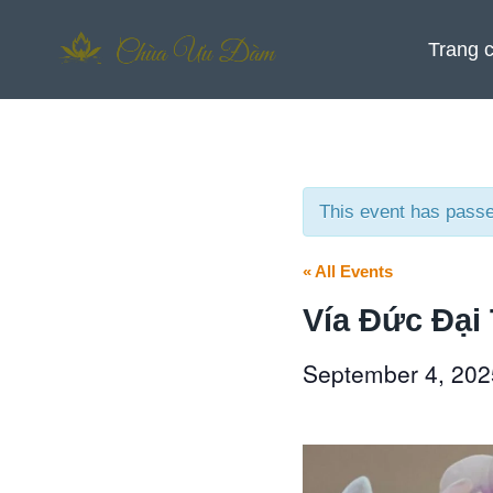
Skip
to
Trang 
content
This event has pass
« All Events
Vía Đức Đại
September 4, 20