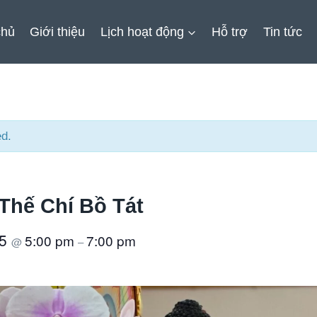
chủ
Giới thiệu
Lịch hoạt động
Hỗ trợ
Tin tức
ed.
 Thế Chí Bồ Tát
25
5:00 pm
7:00 pm
@
–