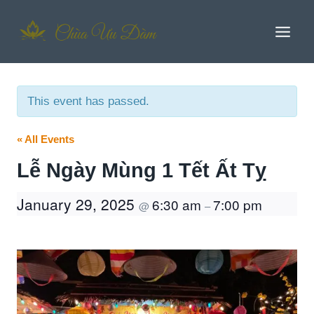
Skip
to
content
This event has passed.
« All Events
Lễ Ngày Mùng 1 Tết Ất Tỵ
January 29, 2025
6:30 am
7:00 pm
@
–