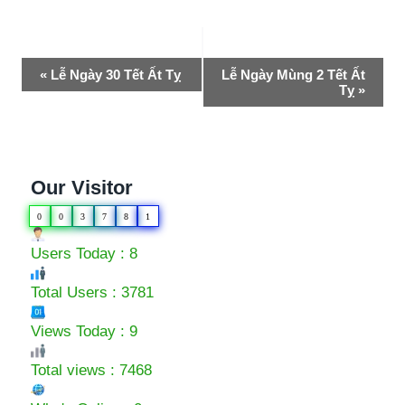
Event
«
Lễ Ngày 30 Tết Ất Tỵ
Lễ Ngày Mùng 2 Tết Ất
Tỵ
»
Navigation
Our Visitor
0
0
3
7
8
1
Users Today : 8
Total Users : 3781
Views Today : 9
Total views : 7468