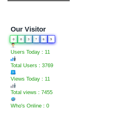
Our Visitor
0
0
3
7
6
9
Users Today : 11
Total Users : 3769
Views Today : 11
Total views : 7455
Who's Online : 0