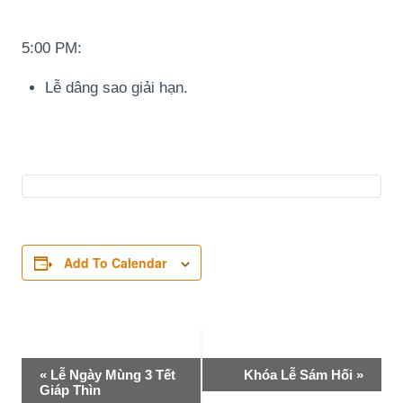
5:00 PM:
Lễ dâng sao giải hạn.
Add To Calendar
Event
«
Lễ Ngày Mùng 3 Tết
Khóa Lễ Sám Hối
»
Giáp Thìn
Navigation