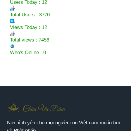
Users Today : 12
Total Users : 3770
Views Today : 12
Total views : 7456
Who's Online : 0
Nơi bình yên cho mọi người con Việt nam muốn tìm
về Phật pháp.