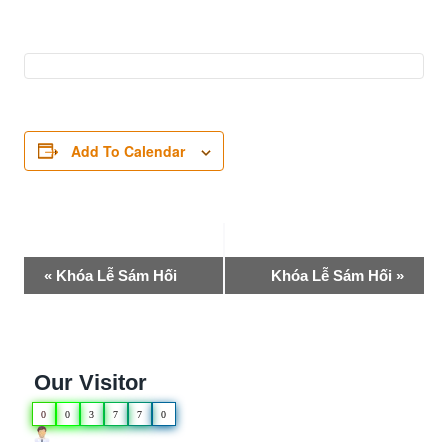
Add To Calendar
Event
«
Khóa Lễ Sám Hối
Khóa Lễ Sám Hối
»
Navigation
Our Visitor
0
0
3
7
7
0