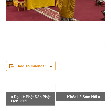
Add To Calendar
Event
«
Đại Lễ Phật Đản Phật
Khóa Lễ Sám Hối
»
Lịch 2569
Navigation