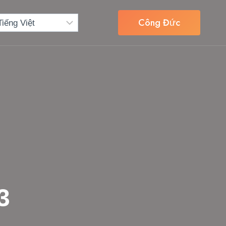
Công Đức
3