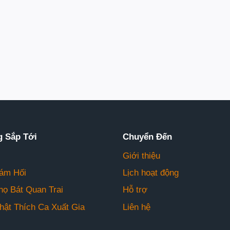
g Sắp Tới
Chuyển Đến
Giới thiệu
ám Hối
Lịch hoạt động
họ Bát Quan Trai
Hỗ trợ
hật Thích Ca Xuất Gia
Liên hệ