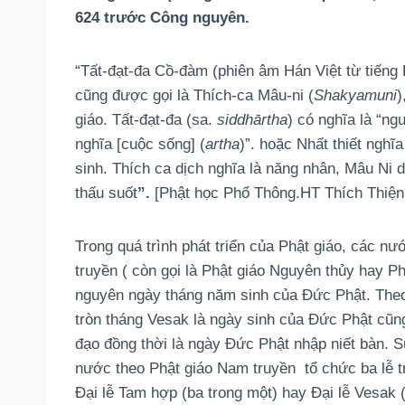
624 trước Công nguyên.
“Tất-đạt-đa Cồ-đàm (phiên âm Hán Việt từ tiến
cũng được gọi là Thích-ca Mâu-ni (
Shakyamuni
)
giáo. Tất-đạt-đa (sa.
siddhārtha
) có nghĩa là “ng
nghĩa [cuộc sống] (
artha
)”. hoặc Nhất thiết nghĩ
sinh. Thích ca dịch nghĩa là năng nhân, Mâu Ni dị
thấu suốt
”.
[Phật học Phổ Thông.HT Thích Thiện
Trong quá trình phát triển của Phật giáo, các n
truyền ( còn gọi là Phật giáo Nguyên thủy hay Ph
nguyên ngày tháng năm sinh của Đức Phật. Theo
tròn tháng Vesak là ngày sinh của Đức Phật cũn
đạo đồng thời là ngày Đức Phật nhập niết bàn. 
nước theo Phật giáo Nam truyền tổ chức ba lễ t
Đại lễ Tam hợp (ba trong một) hay Đại lễ Vesak 