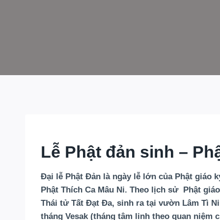
Lễ Phật đản sinh – Phậ
Đại lễ Phật Đản là ngày lễ lớn của Phật giáo
Phật Thích Ca Mâu Ni. Theo lịch sử Phật giáo
Thái tử Tất Đạt Đa, sinh ra tại vườn Lâm Tì N
tháng Vesak (tháng tâm linh theo quan niệm 