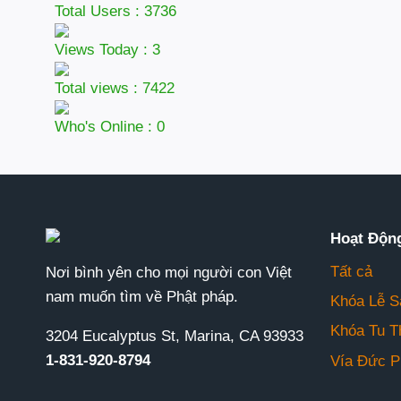
Total Users : 3736
Views Today : 3
Total views : 7422
Who's Online : 0
Hoạt Độn
Tất cả
Nơi bình yên cho mọi người con Việt
nam muốn tìm về Phật pháp.
Khóa Lễ S
Khóa Tu T
3204 Eucalyptus St, Marina, CA 93933
1-831-920-8794
Vía Đức P