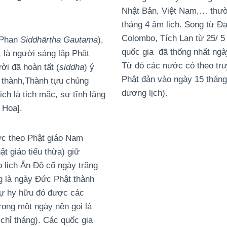
Nhật Bản, Việt Nam,… thườ
tháng 4 âm lịch. Song từ Đại
Colombo, Tích Lan từ 25/ 5
g Phan
Siddhārtha Gautama
),
quốc gia đã thống nhất ngày
, là người sáng lập Phật
Từ đó các nước có theo tru
ười đã hoàn tất (
siddha
) ý
Phật đản vào ngày 15 tháng
a thành,Thành tựu chúng
dương lịch).
ch là tịch mặc, sự tĩnh lặng
 Hoa].
ước theo Phật giáo Nam
ật giáo tiểu thừa) giữ
 lịch Ấn Độ cổ ngày trăng
g là ngày Đức Phật thành
Sự hy hữu đó được các
rong một ngày nên gọi là
(chỉ tháng). Các quốc gia