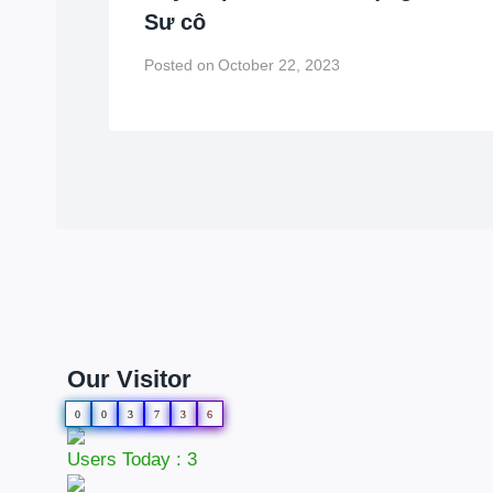
Sư cô
Posted on
October 22, 2023
Our Visitor
0
0
3
7
3
6
Users Today : 3